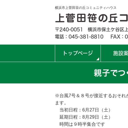
横浜市上菅田笹の丘コミュニティハウス
〒240-0051 横浜市保土ケ谷区上
電話：045-381-8810
FAX：0
トップページ
施設
親子でつ
※台風7号＆８号が接近するおそれ
ます。
当初日程：6月27日（土）
延期日程：8月29日（土）
時間は９時半集合です