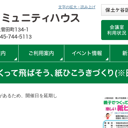
文字の拡大・読み上げ
保土ケ谷
横浜市ほ
横浜市西
横浜市初
横浜市今
桜ケ丘コ
上菅田笹
川島町公
瀬戸ケ谷
帷子小学
くぬぎ台
上菅田笹
峯小学校
会議室
＜閉館＞
菅田町134-1
利用状況
45-744-5113
案内
ご利用案内
イベント情報
新
くって飛ばそう、紙ひこうきづくり(※
があるため、開催日を延期し