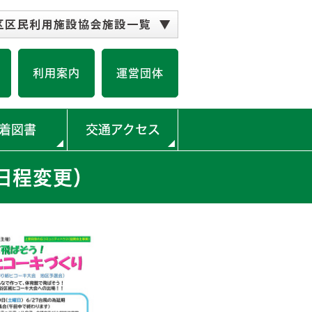
公会堂
どがや地区センター
谷地区センター
音が丘地区センター
井地区センター
ミュニティハウス
の丘コミュニティハウス
園こどもログハウス
スポーツ会館
校コミュニティハウス
小学校コミュニティハウス
の丘小学校コミュニティハウス
コミュニティハウス＜閉館＞
利用案内
運営団体
着図書
交通アクセス
日程変更）