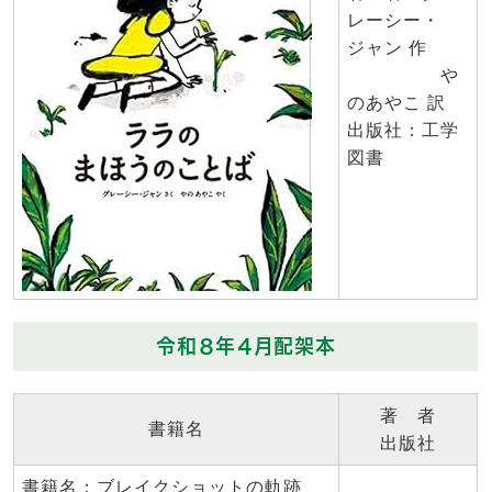
レーシー・
ジャン 作
や
のあやこ 訳
出版社：工学
図書
令和８年４月配架本
著 者
書籍名
出版社
書籍名：ブレイクショットの軌跡