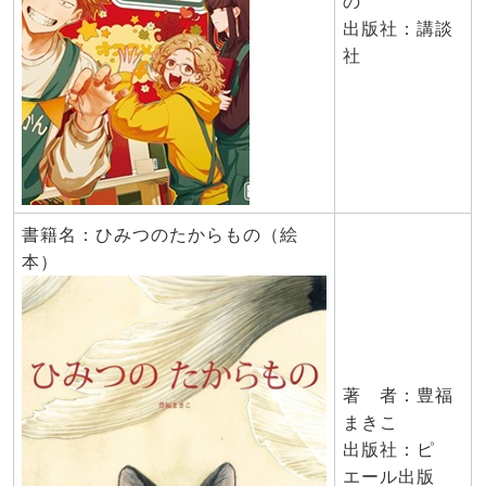
の
出版社：講談
社
書籍名：ひみつのたからもの（絵
本）
著 者：豊福
まきこ
出版社：ピ
エール出版