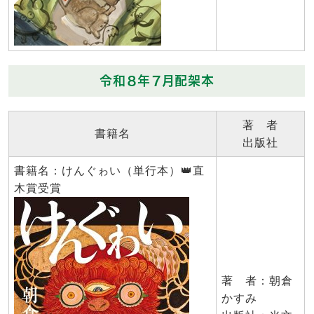
令和８年７月配架本
著 者
書籍名
出版社
書籍名：けんぐゎい（単行本）👑直
木賞受賞
著 者：朝倉
かすみ