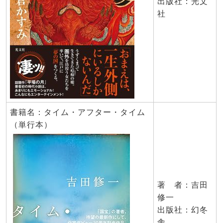
出版社：光文
社
書籍名：タイム・アフター・タイム
（単行本）
著 者：吉田
修一
出版社：幻冬
舎