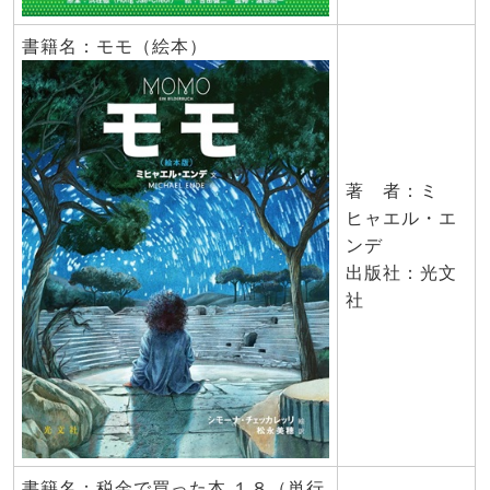
書籍名：モモ（絵本）
著 者：ミ
ヒャエル・エ
ンデ
出版社：光文
社
書籍名：税金で買った本 １８（単行