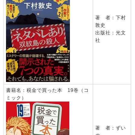
著 者：下村
敦史
出版社：光文
社
書籍名：税金で買った本 19巻（コ
ミック）
著 者：ずい