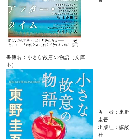
書籍名：小さな故意の物語（文庫
本）
著 者：東野
圭吾
出版社：講談
社