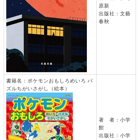
原新
出版社：文藝
春秋
書籍名：ポケモンおもしろめいろ パ
ズルちがいさがし（絵本）
著 者：小学
館
出版社：小学