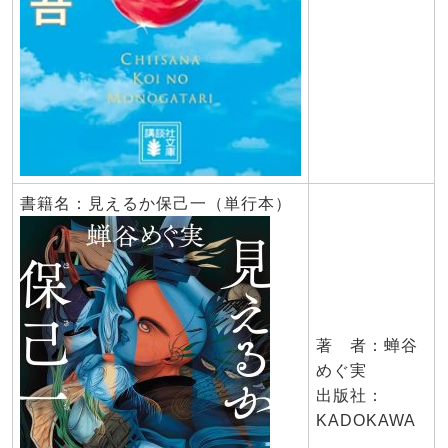
書籍名：見えるか保己一（単行本）
著 者：蝉谷
めぐ実
出版社：
KADOKAWA