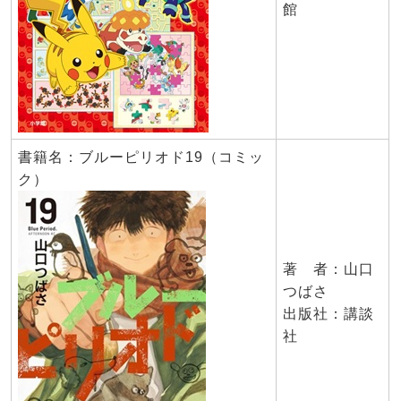
館
書籍名：ブルーピリオド19（コミッ
ク）
著 者：山口
つばさ
出版社：講談
社