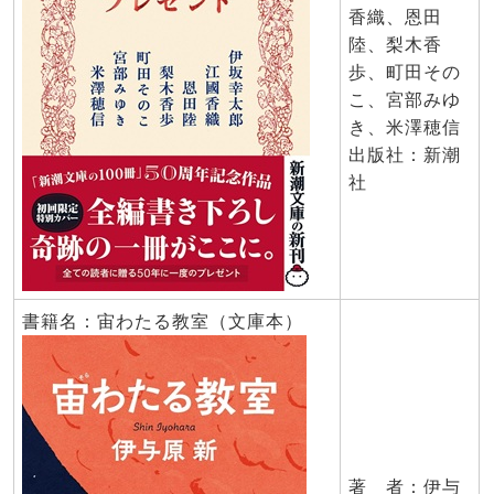
香織、恩田
陸、梨木香
歩、町田その
こ、宮部みゆ
き、米澤穂信
出版社：新潮
社
書籍名：宙わたる教室（文庫本）
著 者：伊与