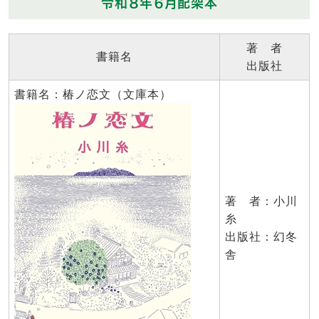
令和８年６月配架本
著 者
書籍名
出版社
書籍名：椿ノ恋文（文庫本）
著 者：小川
糸
出版社：幻冬
舎