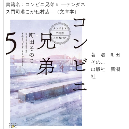
書籍名：コンビニ兄弟５ ―テンダネ
ス門司港こがね村店―（文庫本）
著 者：町田
そのこ
出版社：新潮
社