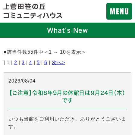
What's New
■該当件数55件中＜1 ～ 10を表示＞
| 1 |
2
|
3
|
4
|
5
|
6
|
次へ>
2026/08/04
【ご注意】令和8年9月の休館日は９月24日（木）
です
いつも当館をご利用いただき、ありがとうございま
す。