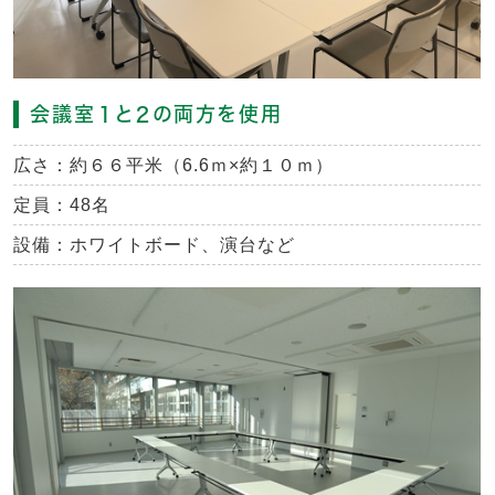
会議室１と２の両方を使用
広さ：約６６平米（6.6ｍ×約１０ｍ）
定員：48名
設備：ホワイトボード、演台など