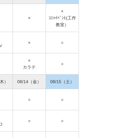
×
×
ｺﾐﾊｲﾍﾞﾝﾄ(工作
教室）
×
○
メ
×
○
カラテ
（木）
08/14（金）
08/15（土）
○
○
ノ
○
○
ロ