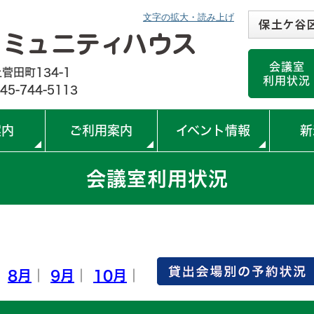
文字の拡大・読み上げ
保土ケ谷
横浜市ほ
横浜市西
横浜市初
横浜市今
桜ケ丘コ
上菅田笹
川島町公
瀬戸ケ谷
帷子小学
くぬぎ台
上菅田笹
峯小学校
会議室
＜閉館＞
菅田町134-1
利用状況
45-744-5113
案内
ご利用案内
イベント情報
新
会議室利用状況
｜
8月
｜
9月
｜
10月
｜