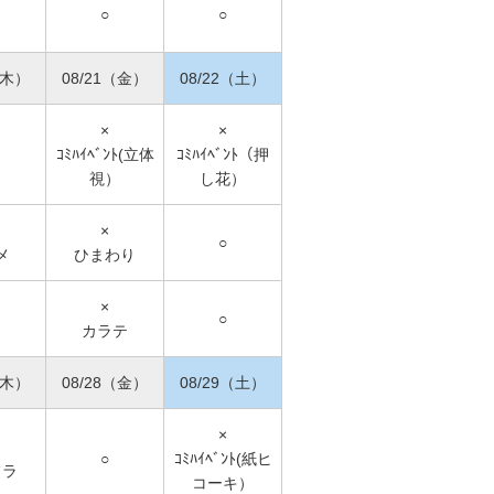
○
○
（木）
08/21（金）
08/22（土）
×
×
ｺﾐﾊｲﾍﾞﾝﾄ(立体
ｺﾐﾊｲﾍﾞﾝﾄ（押
視）
し花）
×
○
メ
ひまわり
×
○
カラテ
（木）
08/28（金）
08/29（土）
×
○
ｺﾐﾊｲﾍﾞﾝﾄ(紙ヒ
フラ
コーキ）