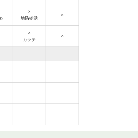
×
○
め
地防拠活
×
○
カラテ