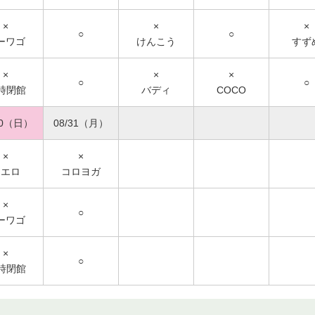
×
×
×
○
○
ーワゴ
けんこう
すず
×
×
×
○
○
7時閉館
バディ
COCO
30（日）
08/31（月）
×
×
シエロ
コロヨガ
×
○
ーワゴ
×
○
7時閉館