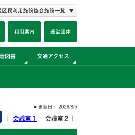
公会堂
どがや地区センター
谷地区センター
音が丘地区センター
井地区センター
ミュニティハウス
の丘コミュニティハウス
園こどもログハウス
スポーツ会館
校コミュニティハウス
小学校コミュニティハウス
の丘小学校コミュニティハウス
コミュニティハウス＜閉館＞
利用案内
運営団体
着図書
交通アクセス
■ 更新日： 2026/8/5
｜
会議室１
｜ 会議室２｜