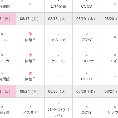
×
×
×
○
○
7時閉館
17時閉館
COCO
16（日）
08/17（月）
08/18（火）
08/19（水）
08/20
×
休
×
×
○
シエロ
休館日
カムヨガ
CCYY
×
休
×
×
×
ロヨガ
休館日
ケンコウ
ウメハナ
スズ
×
休
×
○
○
7時閉館
休館日
COCO
23（日）
08/24（月）
08/25（火）
08/26（水）
08/27
×
×
×
×
×
ｺﾐﾊｲﾍﾞﾝﾄ(ﾋﾟﾗ
氏役員
イスヨガ
CCYY
リノ
ﾃｨｽ)