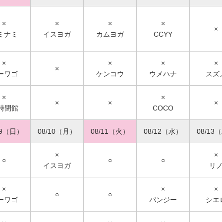
×
×
×
×
×
ミナミ
イスヨガ
カムヨガ
CCYY
×
×
×
×
×
ーワゴ
ケンコウ
ウメハナ
スズ
×
×
×
×
×
7時閉館
COCO
09（日）
08/10（月）
08/11（火）
08/12（水）
08/13
×
×
○
○
○
イスヨガ
リ
×
×
×
○
○
ーワゴ
パンジー
シエ